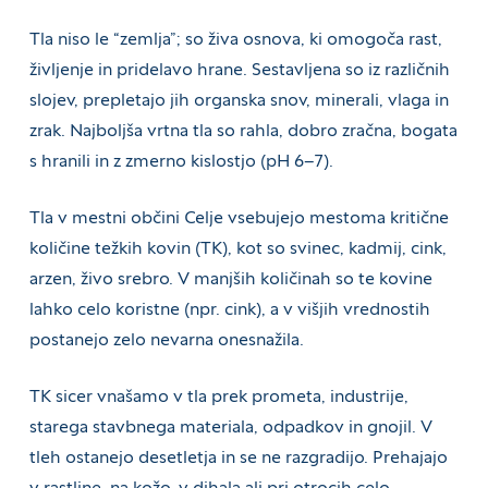
Tla niso le “zemlja”; so živa osnova, ki omogoča rast,
življenje in pridelavo hrane. Sestavljena so iz različnih
slojev, prepletajo jih organska snov, minerali, vlaga in
zrak. Najboljša vrtna tla so rahla, dobro zračna, bogata
s hranili in z zmerno kislostjo (pH 6–7).
Tla v mestni občini Celje vsebujejo mestoma kritične
količine težkih kovin (TK), kot so svinec, kadmij, cink,
arzen, živo srebro. V manjših količinah so te kovine
lahko celo koristne (npr. cink), a v višjih vrednostih
postanejo zelo nevarna onesnažila.
TK sicer vnašamo v tla prek prometa, industrije,
starega stavbnega materiala, odpadkov in gnojil. V
tleh ostanejo desetletja in se ne razgradijo. Prehajajo