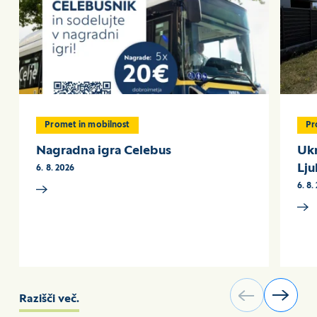
Promet in mobilnost
P
Nagradna igra Celebus
Ukr
Lju
6. 8. 2026
6. 8.
Razišči več.