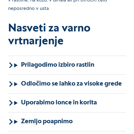
v rastline, na kožo, v dihala ali pri otrocih celo
neposredno v usta.
Nasveti za varno
vrtnarjenje
Prilagodimo izbiro rastlin
Odločimo se lahko za visoke grede
Uporabimo lonce in korita
Zemljo poapnimo