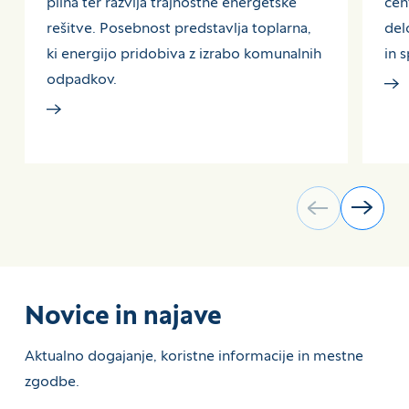
plina ter razvija trajnostne energetske
cen
rešitve. Posebnost predstavlja toplarna,
del
ki energijo pridobiva z izrabo komunalnih
in 
odpadkov.
Novice in najave
Aktualno dogajanje, koristne informacije in mestne
zgodbe.