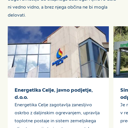
ni vedno vidno, a brez njega občina ne bi mogla
delovati.
Energetika Celje, javno podjetje,
Sim
d.o.o.
odp
Energetika Celje zagotavlja zanesljivo
Je 
oskrbo z daljinskim ogrevanjem, upravlja
v re
toplotne postaje in sistem zemeljskega
pre