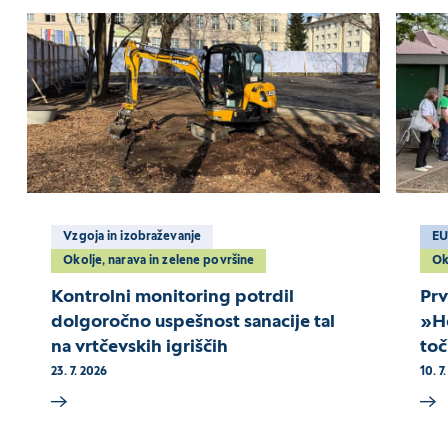
Vzgoja in izobraževanje
E
Okolje, narava in zelene površine
O
Kontrolni monitoring potrdil
Prv
dolgoročno uspešnost sanacije tal
»Ho
na vrtčevskih igriščih
toč
23. 7. 2026
10. 7