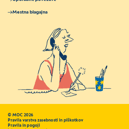
Mestna blagajna
© MOC 2026
Pravila varstva zasebnosti in piškotkov
Pravila in pogoji