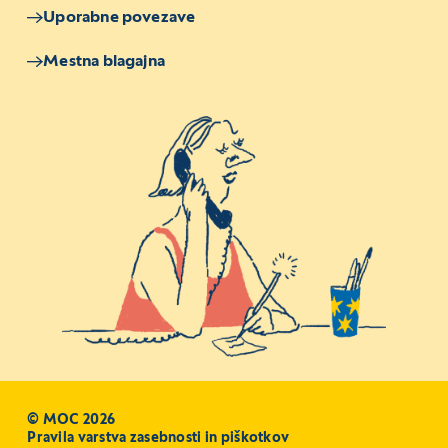
Uporabne povezave
Mestna blagajna
© MOC 2026
Pravila varstva zasebnosti in piškotkov