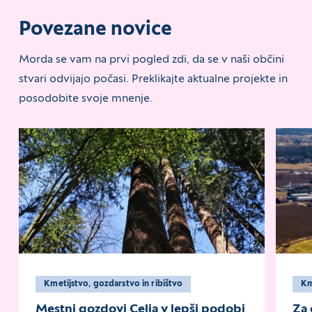
Povezane novice
Morda se vam na prvi pogled zdi, da se v naši občini
stvari odvijajo počasi. Preklikajte aktualne projekte in
posodobite svoje mnenje.
Kmetijstvo, gozdarstvo in ribištvo
K
Mestni gozdovi Celja v lepši podobi
Za 