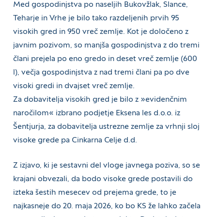
Med gospodinjstva po naseljih Bukovžlak, Slance,
Teharje in Vrhe je bilo tako razdeljenih prvih 95
visokih gred in 950 vreč zemlje. Kot je določeno z
javnim pozivom, so manjša gospodinjstva z do tremi
člani prejela po eno gredo in deset vreč zemlje (600
l), večja gospodinjstva z nad tremi člani pa po dve
visoki gredi in dvajset vreč zemlje.
Za dobavitelja visokih gred je bilo z »evidenčnim
naročilom« izbrano podjetje Eksena les d.o.o. iz
Šentjurja, za dobavitelja ustrezne zemlje za vrhnji sloj
visoke grede pa Cinkarna Celje d.d.
Z izjavo, ki je sestavni del vloge javnega poziva, so se
krajani obvezali, da bodo visoke grede postavili do
izteka šestih mesecev od prejema grede, to je
najkasneje do 20. maja 2026, ko bo KS že lahko začela