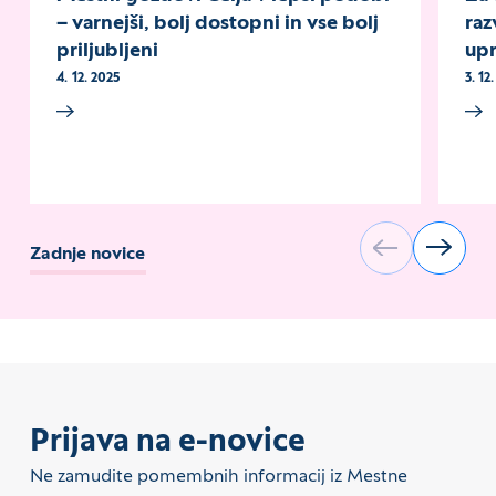
– varnejši, bolj dostopni in vse bolj
raz
priljubljeni
up
4. 12. 2025
3. 12
Zadnje novice
Prijava na e-novice
Ne zamudite pomembnih informacij iz Mestne