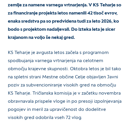
zemlje za namene varnega vrtnarjenja. V KS Teharje so
za financiranje projekta letos namenili 42 tisoč evrov,
enaka sredstva pa so predvidena tudi za leto 2026, ko
bodo s projektom nadaljevali. Do izteka leta je sicer
krajanom na voljo še nekaj gred.
KS Teharje je avgusta letos začela s programom
spodbujanja varnega vrtnarjenja na celotnem
območju krajevne skupnosti. Oktobra letos je bil tako
na spletni strani Mestne občine Celje objavljen Javni
poziv za subvencioniranje visokih gred na območju
KS Teharje. Tričlanska komisija je v začetku novembra
obravnavala prispele vloge in po presoji izpolnjevanja
pogojev in meril za upravičenost do dodelitve
visokih gred odobrila vseh 72 vlog.