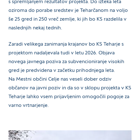
s spremljanjem rezultatov projekta. Do izteka leta
oziroma do porabe sredstev je Teharčanom na voljo
še 25 gred in 250 vreč zemlje, ki jih bo KS razdelila v
naslednjih nekaj tednih.
Zaradi velikega zanimanja krajanov bo KS Teharje s
projektom nadaljevala tudi v letu 2026. Objava
novega javnega poziva za subvencioniranje visokih
gred je predvidena v začetku prihodnjega leta.
Na Mestni občini Celje nas veseli dober odziv
občanov na javni poziv in da so v sklopu projekta v KS
Teharje lahko vsem prijavljenim omogočili pogoje za
varno vrtnarjenje.