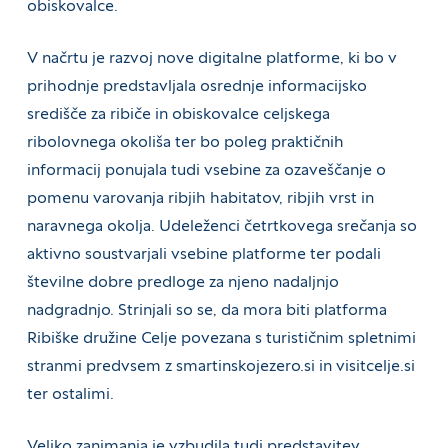
obiskovalce.
V načrtu je razvoj nove digitalne platforme, ki bo v
prihodnje predstavljala osrednje informacijsko
središče za ribiče in obiskovalce celjskega
ribolovnega okoliša ter bo poleg praktičnih
informacij ponujala tudi vsebine za ozaveščanje o
pomenu varovanja ribjih habitatov, ribjih vrst in
naravnega okolja. Udeleženci četrtkovega srečanja so
aktivno soustvarjali vsebine platforme ter podali
številne dobre predloge za njeno nadaljnjo
nadgradnjo. Strinjali so se, da mora biti platforma
Ribiške družine Celje povezana s turističnim spletnimi
stranmi predvsem z smartinskojezero.si in visitcelje.si
ter ostalimi.
Veliko zanimanja je vzbudila tudi predstavitev