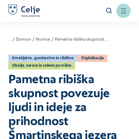
...
Domov
Novice
Pametna ribiška skupnost …
Kmetijstvo, gozdarstvo in ribištvo
Digitalizacija
Okolje, narava in zelene površine
Pametna ribiška
skupnost povezuje
ljudi in ideje za
prihodnost
Šmartinskega jezera