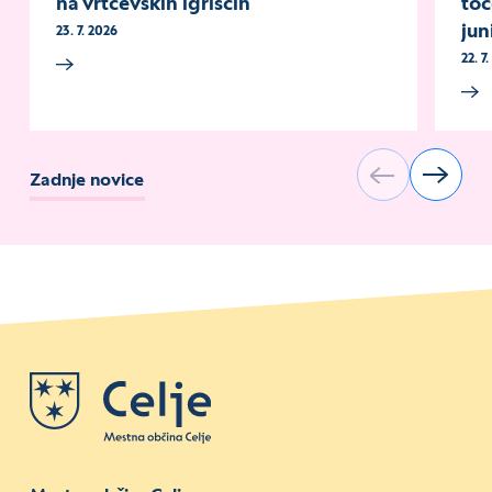
na vrtčevskih igriščih
toč
jun
23. 7. 2026
22. 7
Zadnje novice