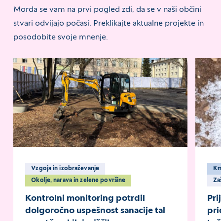
Morda se vam na prvi pogled zdi, da se v naši občini
stvari odvijajo počasi. Preklikajte aktualne projekte in
posodobite svoje mnenje.
Vzgoja in izobraževanje
K
Okolje, narava in zelene površine
Z
Kontrolni monitoring potrdil
Pri
dolgoročno uspešnost sanacije tal
pri