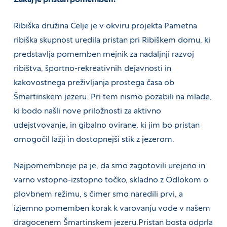
Ribiška družina Celje je v okviru projekta Pametna
ribiška skupnost uredila pristan pri Ribiškem domu, ki
predstavlja pomemben mejnik za nadaljnji razvoj
ribištva, športno-rekreativnih dejavnosti in
kakovostnega preživljanja prostega časa ob
Šmartinskem jezeru. Pri tem nismo pozabili na mlade,
ki bodo našli nove priložnosti za aktivno
udejstvovanje, in gibalno ovirane, ki jim bo pristan
omogočil lažji in dostopnejši stik z jezerom.
Najpomembneje pa je, da smo zagotovili urejeno in
varno vstopno-izstopno točko, skladno z Odlokom o
plovbnem režimu, s čimer smo naredili prvi, a
izjemno pomemben korak k varovanju vode v našem
dragocenem Šmartinskem jezeru.Pristan bosta odprla