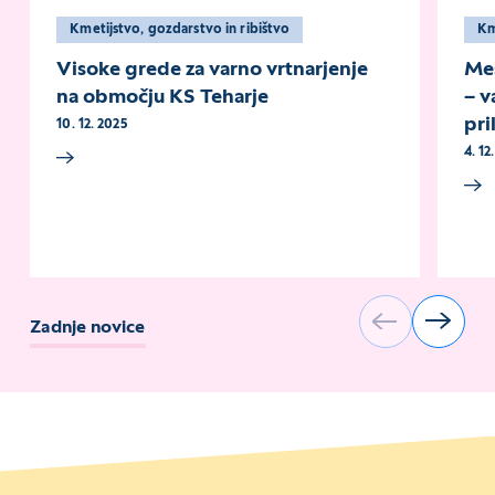
Kmetijstvo, gozdarstvo in ribištvo
K
Visoke grede za varno vrtnarjenje
Mes
na območju KS Teharje
– v
pri
10. 12. 2025
4. 12
Zadnje novice