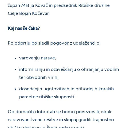
župan Matija Kovač in predsednik Ribiške družine
Celje Bojan Kočevar.
Kaj nas še čaka?
Po odprtju bo sledil pogovor z udeleženci o:
varovanju narave,
informiranju in ozaveščanju o ohranjanju vodnih
ter obvodnih virih,
dosedanjih ugotovitvah in prihodnjih korakih
pametne ribiške skupnosti.
Ob domačih dobrotah se bomo povezovali, iskali
naravovarstvene rešitve in skupaj gradili trajnostno
ribiško destinacijo Šmartinsko jezero.