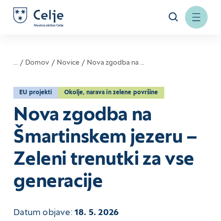
...
Domov
Novice
Nova zgodba na …
EU projekti
Okolje, narava in zelene površine
Nova zgodba na
Šmartinskem jezeru –
Zeleni trenutki za vse
generacije
Datum objave:
18. 5. 2026