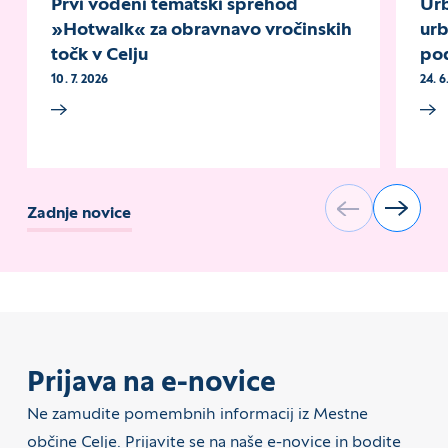
Prvi vodeni tematski sprehod
Urb
»Hotwalk« za obravnavo vročinskih
urb
točk v Celju
po
10. 7. 2026
24. 6
Zadnje novice
Prijava na e-novice
Ne zamudite pomembnih informacij iz Mestne
občine Celje. Prijavite se na naše e-novice in bodite