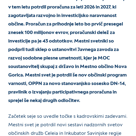
v tem letu potrdil proračuna za leti 2026 in 2027, ki
zagotavljata razvojno in investicijsko naravnanost
občine. Proračun za prihodnje leto bo prvič presegel
znesek 100 milijonov evrov, proračunski delež za
investicije pa je 43 odstotkov. Mestni svetniki so
podprli tudi sklep o ustanovitvi Javnega zavoda za
razvoj sodobne plesne umetnosti, kjer je MOC
soustanovitelj skupaj z državo in Mestno občino Nova
Gorica. Mestni svet je potrdil še nov občinski program
varnosti, OPPN za novo stanovanjsko sosesko DN-14,
pravilnik o izvajanju participativnega proračuna in
sprejel še nekaj drugih odločitev.
Začetek seje so uvedle točke s kadrovskimi zadevami.
Mestni svet je potrdil novi sestavi nadzornih svetov
občinskih družb Celeia in Inkubator Savinjske regije