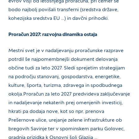
evrov višji od letošnjega proračuna, pri čemer se
bodo najbolj povišali transferni (sredstva države,
kohezijska sredstva EU …) in davčni prihodki.
Proračun 2027: razvojna dinamika ostaja
Mestni svet je v nadaljevanju proračunske razprave
potrdil še najpomembnejši dokument delovanja
občine tudi za leto 2027. Sledi sprejetim strategijam
na področju stanovanj, gospodarstva, energetike,
kulture, športa, turizma, zdravega in spodbudnega
okolja.Proračun za leto 2027 predvideva zaključevanje
in nadaljevanje nekaterih prej omenjenih investicij,
hkrati pa dodaja nove, kot so npr. prenova
Prešernove ulice, urejanje zelene infrastrukture ob
bregovih Savinje ter v spominskem parku Golovec,
gradnja prizidka k Osnovni šoli Glazija …