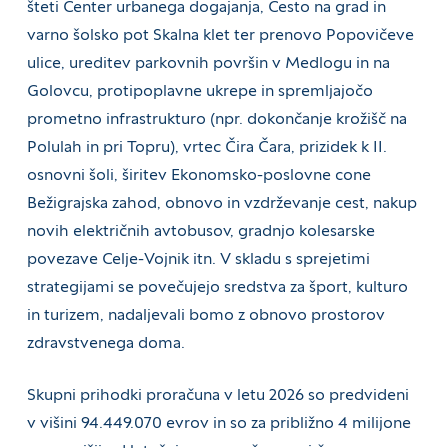
šteti Center urbanega dogajanja, Cesto na grad in
varno šolsko pot Skalna klet ter prenovo Popovičeve
ulice, ureditev parkovnih površin v Medlogu in na
Golovcu, protipoplavne ukrepe in spremljajočo
prometno infrastrukturo (npr. dokončanje krožišč na
Polulah in pri Topru), vrtec Čira Čara, prizidek k II.
osnovni šoli, širitev Ekonomsko-poslovne cone
Bežigrajska zahod, obnovo in vzdrževanje cest, nakup
novih električnih avtobusov, gradnjo kolesarske
povezave Celje-Vojnik itn. V skladu s sprejetimi
strategijami se povečujejo sredstva za šport, kulturo
in turizem, nadaljevali bomo z obnovo prostorov
zdravstvenega doma.
Skupni prihodki proračuna v letu 2026 so predvideni
v višini 94.449.070 evrov in so za približno 4 milijone