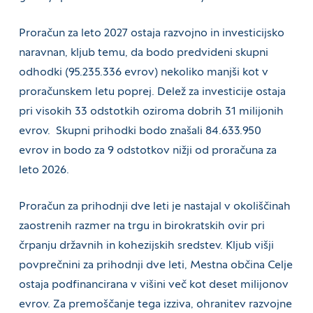
Proračun za leto 2027 ostaja razvojno in investicijsko
naravnan, kljub temu, da bodo predvideni skupni
odhodki (95.235.336 evrov) nekoliko manjši kot v
proračunskem letu poprej. Delež za investicije ostaja
pri visokih 33 odstotkih oziroma dobrih 31 milijonih
evrov. Skupni prihodki bodo znašali 84.633.950
evrov in bodo za 9 odstotkov nižji od proračuna za
leto 2026.
Proračun za prihodnji dve leti je nastajal v okoliščinah
zaostrenih razmer na trgu in birokratskih ovir pri
črpanju državnih in kohezijskih sredstev. Kljub višji
povprečnini za prihodnji dve leti, Mestna občina Celje
ostaja podfinancirana v višini več kot deset milijonov
evrov. Za premoščanje tega izziva, ohranitev razvojne