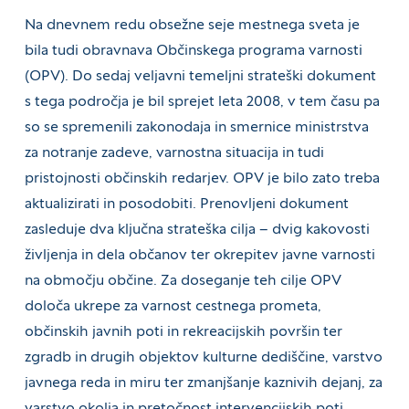
Na dnevnem redu obsežne seje mestnega sveta je
bila tudi obravnava Občinskega programa varnosti
(OPV). Do sedaj veljavni temeljni strateški dokument
s tega področja je bil sprejet leta 2008, v tem času pa
so se spremenili zakonodaja in smernice ministrstva
za notranje zadeve, varnostna situacija in tudi
pristojnosti občinskih redarjev. OPV je bilo zato treba
aktualizirati in posodobiti. Prenovljeni dokument
zasleduje dva ključna strateška cilja – dvig kakovosti
življenja in dela občanov ter okrepitev javne varnosti
na območju občine. Za doseganje teh cilje OPV
določa ukrepe za varnost cestnega prometa,
občinskih javnih poti in rekreacijskih površin ter
zgradb in drugih objektov kulturne dediščine, varstvo
javnega reda in miru ter zmanjšanje kaznivih dejanj, za
varstvo okolja in pretočnost intervencijskih poti.