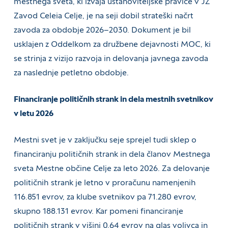
mestnega sveta, ki izvaja ustanoviteljske pravice v JZ
Zavod Celeia Celje, je na seji dobil strateški načrt
zavoda za obdobje 2026–2030. Dokument je bil
usklajen z Oddelkom za družbene dejavnosti MOC, ki
se strinja z vizijo razvoja in delovanja javnega zavoda
za naslednje petletno obdobje.
Financiranje političnih strank in dela mestnih svetnikov
v letu 2026
Mestni svet je v zaključku seje sprejel tudi sklep o
financiranju političnih strank in dela članov Mestnega
sveta Mestne občine Celje za leto 2026. Za delovanje
političnih strank je letno v proračunu namenjenih
116.851 evrov, za klube svetnikov pa 71.280 evrov,
skupno 188.131 evrov. Kar pomeni financiranje
političnih strank v višini 0,64 evrov na glas volivca in