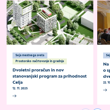
Seja mestnega sveta
S
Prostorsko načrtovanje in gradnja
Na 
Dvoletni proračun in nov
o s
stanovanjski program za prihodnost
dve
Celja
22. 1
12. 11. 2025