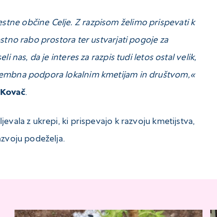
tne občine Celje. Z razpisom želimo prispevati k
stno rabo prostora ter ustvarjati pogoje za
i nas, da je interes za razpis tudi letos ostal velik,
omembna podpora lokalnim kmetijam in društvom,«
 Kovač
.
evala z ukrepi, ki prispevajo k razvoju kmetijstva,
azvoju podeželja.