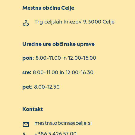
Mestna občina Celje
Trg celjskih knezov 9, 3000 Celje
Uradne ure občinske uprave
pon:
8.00-11.00 in 12.00-15.00
sre:
8.00-11.00 in 12.00-16.30
pet:
8.00-12.30
Kontakt
mestna.obcina@celje.si
+386 3 426 57 00