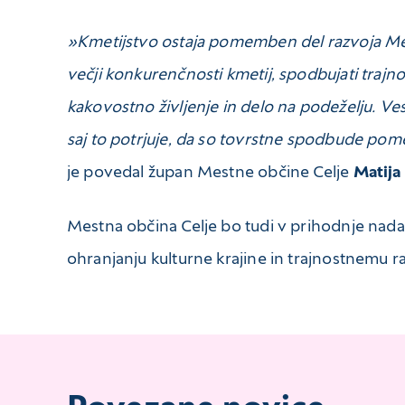
»Kmetijstvo ostaja pomemben del razvoja Mes
večji konkurenčnosti kmetij, spodbujati trajno
kakovostno življenje in delo na podeželju. Vesel
saj to potrjuje, da so tovrstne spodbude p
je povedal župan Mestne občine Celje
Matija
Mestna občina Celje bo tudi v prihodnje nadalj
ohranjanju kulturne krajine in trajnostnemu r