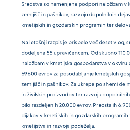
Sredstva so namenjena podpori naložbam v km
zemljišč in pašnikov, razvoju dopolnilnih deja
kmetijskih in gozdarskih programih ter delova
Na letošnji razpis je prispelo več deset vlog
dodeljena 55 upravičencem. Od skupno 110.0
naložbam v kmetijska gospodarstva v okviru d
69.600 evrov za posodabljanje kmetijskih gosp
zemljišč in pašnikov. Za ukrepe po shemi de m
in živilskih proizvodov ter razvoju dopolnilni
bilo razdeljenih 20.000 evrov. Preostalih 6.9
dijakov v kmetijskih in gozdarskih programih 
kmetijstva in razvoja podeželja.