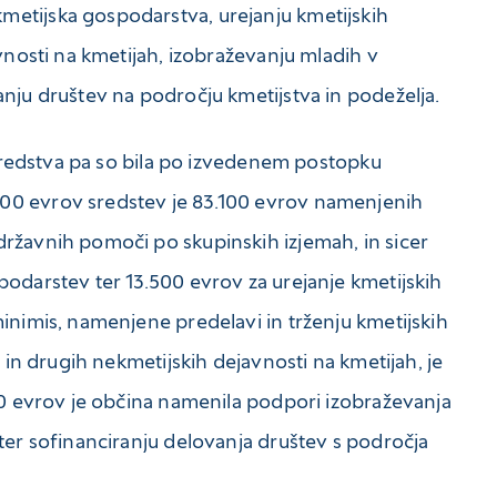
etijska gospodarstva, urejanju kmetijskih
vnosti na kmetijah, izobraževanju mladih v
nju društev na področju kmetijstva in podeželja.
, sredstva pa so bila po izvedenem postopku
00 evrov sredstev je 83.100 evrov namenjenih
ržavnih pomoči po skupinskih izjemah, in sicer
odarstev ter 13.500 evrov za urejanje kmetijskih
inimis, namenjene predelavi in trženju kmetijskih
h in drugih nekmetijskih dejavnosti na kmetijah, je
00 evrov je občina namenila podpori izobraževanja
ter sofinanciranju delovanja društev s področja