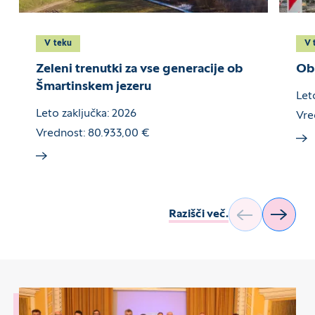
V teku
V
Zeleni trenutki za vse generacije ob
Obn
Šmartinskem jezeru
Let
Leto zaključka: 2026
Vre
Vrednost: 80.933,00 €
Razišči več.