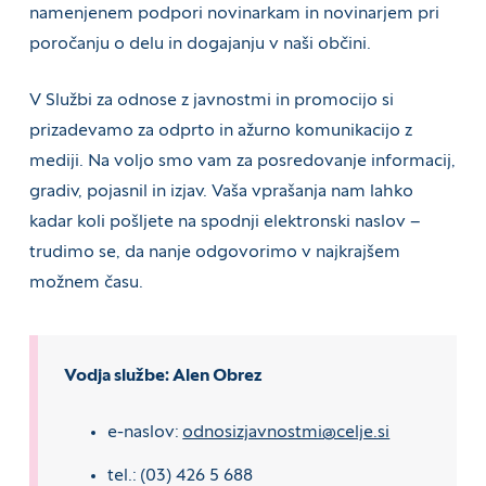
namenjenem podpori novinarkam in novinarjem pri
poročanju o delu in dogajanju v naši občini.
V Službi za odnose z javnostmi in promocijo si
prizadevamo za odprto in ažurno komunikacijo z
mediji. Na voljo smo vam za posredovanje informacij,
gradiv, pojasnil in izjav. Vaša vprašanja nam lahko
kadar koli pošljete na spodnji elektronski naslov –
trudimo se, da nanje odgovorimo v najkrajšem
možnem času.
Vodja službe: Alen Obrez
e-naslov:
odnosizjavnostmi@celje.si
tel.: (03) 426 5 688