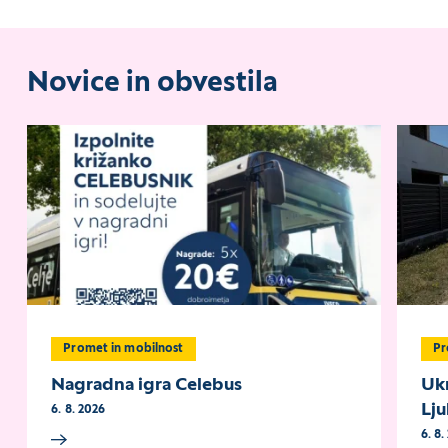
Novice in obvestila
Promet in mobilnost
P
Nagradna igra Celebus
Ukr
Lju
6. 8. 2026
6. 8.