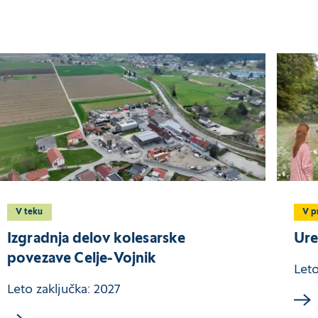
V teku
V 
Izgradnja delov kolesarske
Ure
povezave Celje-Vojnik
Leto
Leto zaključka: 2027