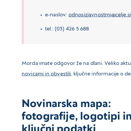
e-naslov:
odnosizjavnostmi@celje.s
tel.: (03) 426 5 688
Morda imate odgovor že na dlani. Veliko aktua
novicami in obvestili
, ključne informacije o d
Novinarska mapa:
fotografije, logotipi i
ključni podatki