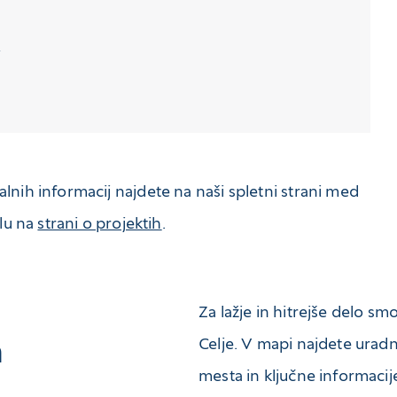
i
lnih informacij najdete na naši spletni strani med
elu na
strani o projektih
.
Za lažje in hitrejše delo s
Celje. V mapi najdete uradn
n
mesta in ključne informacije