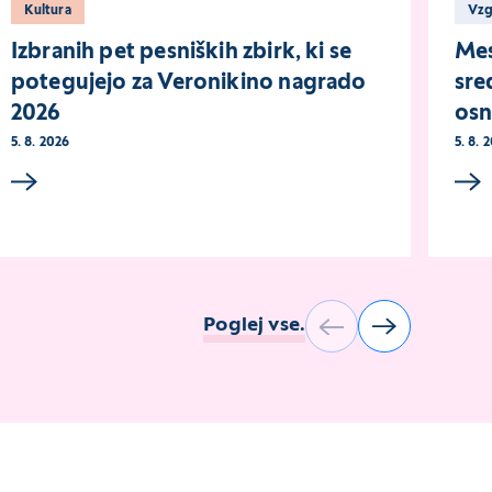
Kultura
Vz
Izbranih pet pesniških zbirk, ki se
Mes
potegujejo za Veronikino nagrado
sre
2026
osn
5. 8. 2026
5. 8. 
Poglej vse.