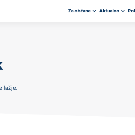
Za občane
Aktualno
Pol
k
 lažje.