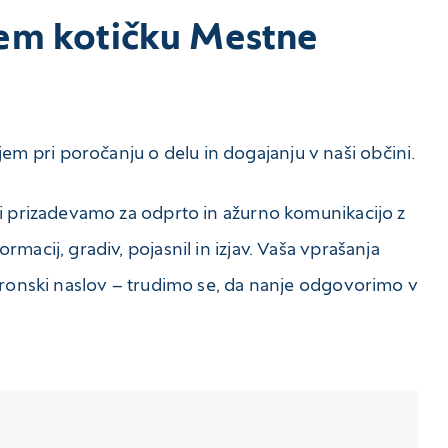
kem kotičku Mestne
 pri poročanju o delu in dogajanju v naši občini.
si prizadevamo za odprto in ažurno komunikacijo z
macij, gradiv, pojasnil in izjav. Vaša vprašanja
ktronski naslov – trudimo se, da nanje odgovorimo v